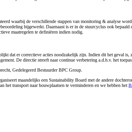
erd waarbij de verschillende stappen van monitoring & analyse worde
oordeling bijgewerkt. Daarnaast is er in de stuurcyclus ook bepaald 
ieve maatregelen te definiëren indien nodig.
kt dat er correctieve acties noodzakelijk zijn. Indien dit het geval is,
gement. De directie streeft naar continue verbetering a.d.h.v. het toe
recht, Gedelegeerd Bestuurder BPC Group.
aniseert maandelijks een Sustainability Board met de andere dochte
an het transport naar bouwplaatsen te verminderen en we hebben het
B