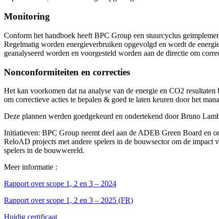
Monitoring
Conform het handboek heeft BPC Group een stuurcyclus geïmplemente
Regelmatig worden energieverbruiken opgevolgd en wordt de energiebe
geanalyseerd worden en voorgesteld worden aan de directie om correct
Nonconformiteiten en correcties
Het kan voorkomen dat na analyse van de energie en CO2 resultaten blij
om correctieve acties te bepalen & goed te laten keuren door het mana
Deze plannen werden goedgekeurd en ondertekend door Bruno Lamb
Initiatieven: BPC Group neemt deel aan de ADEB Green Board en org
ReloAD projects met andere spelers in de bouwsector om de impact v
spelers in de bouwwereld.
Meer informatie :
Rapport over scope 1, 2 en 3 – 2024
Rapport over scope 1, 2 en 3 – 2025 (FR)
Huidig certificaat