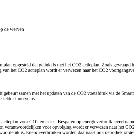
op de werven
lan opgesteld dat gelinkt is met het CO2 actieplan. Zoals gevraagd 
 van het CO2 actieplan wordt er verwezen naar het CO2 voortgangsvers
it gebeurt samen met het updaten van de CO2 voetafdruk via de Smartt
stelde stuurcyclus.
 actieplan voor CO2 emissies. Besparen op energieverbruik levert nam
en en verantwoordelijken voor opvolging wordt er verwezen naar het CO2
oordelijk is. Energieverbruiken worden daarnaast ook periodiek opgevo