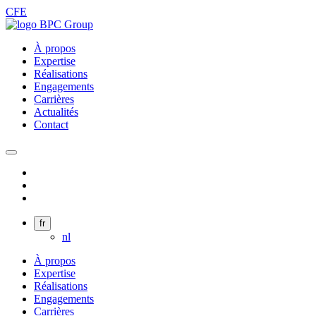
CFE
À propos
Expertise
Réalisations
Engagements
Carrières
Actualités
Contact
fr
nl
À propos
Expertise
Réalisations
Engagements
Carrières