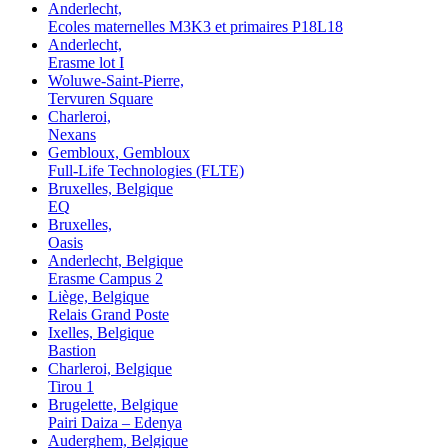
Anderlecht,
Ecoles maternelles M3K3 et primaires P18L18
Anderlecht,
Erasme lot I
Woluwe-Saint-Pierre,
Tervuren Square
Charleroi,
Nexans
Gembloux, Gembloux
Full-Life Technologies (FLTE)
Bruxelles, Belgique
EQ
Bruxelles,
Oasis
Anderlecht, Belgique
Erasme Campus 2
Liège, Belgique
Relais Grand Poste
Ixelles, Belgique
Bastion
Charleroi, Belgique
Tirou 1
Brugelette, Belgique
Pairi Daiza – Edenya
Auderghem, Belgique