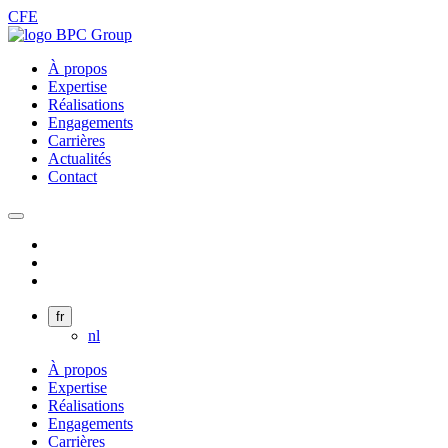
CFE
À propos
Expertise
Réalisations
Engagements
Carrières
Actualités
Contact
fr
nl
À propos
Expertise
Réalisations
Engagements
Carrières