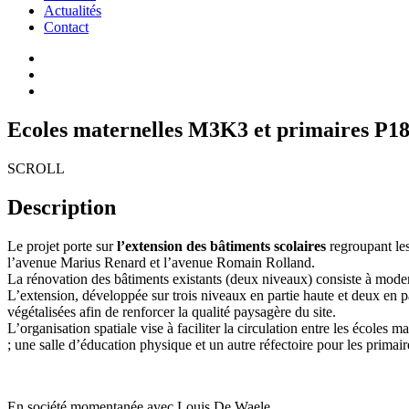
Actualités
Contact
Ecoles maternelles M3K3 et primaires P1
SCROLL
Description
Le projet porte sur
l’extension des bâtiments scolaires
regroupant le
l’avenue Marius Renard et l’avenue Romain Rolland.
La rénovation des bâtiments existants (deux niveaux) consiste à modern
L’extension, développée sur trois niveaux en partie haute et deux en p
végétalisées afin de renforcer la qualité paysagère du site.
L’organisation spatiale vise à faciliter la circulation entre les écoles
; une salle d’éducation physique et un autre réfectoire pour les prima
En société momentanée avec Louis De Waele.