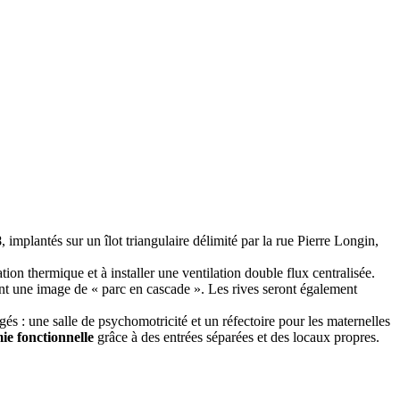
8
, implantés sur un îlot triangulaire délimité par la rue Pierre Longin,
on thermique et à installer une ventilation double flux centralisée.
ant une image de « parc en cascade ». Les rives seront également
agés : une salle de psychomotricité et un réfectoire pour les maternelles
e fonctionnelle
grâce à des entrées séparées et des locaux propres.