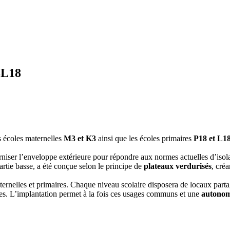
8L18
s écoles maternelles
M3 et K3
ainsi que les écoles primaires
P18 et L1
iser l’enveloppe extérieure pour répondre aux normes actuelles d’isolati
artie basse, a été conçue selon le principe de
plateaux verdurisés
, cré
 maternelles et primaires. Chaque niveau scolaire disposera de locaux part
ires. L’implantation permet à la fois ces usages communs et une
autonomi