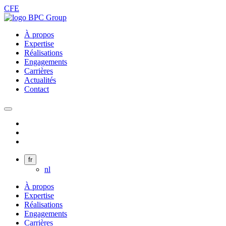
CFE
À propos
Expertise
Réalisations
Engagements
Carrières
Actualités
Contact
fr
nl
À propos
Expertise
Réalisations
Engagements
Carrières