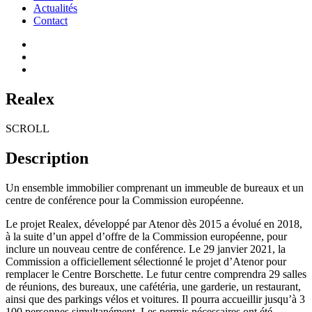
Actualités
Contact
Realex
SCROLL
Description
Un ensemble immobilier comprenant
un immeuble
de bureaux et un
centre de conférence pour la Commission européenne.
Le projet
Realex
,
développé
par
Atenor
dès
2015
a
évolué
en 2018,
à la suite d’un
appel d’offre de la Commission européenne
, pour
inclure un nouveau centre de conférence
.
Le 29 janvier 2021, la
Commission a officiellement sélectionné le projet d’
Atenor
pour
remplacer le Centre
Borschette
.
Le
futur
centre
comprendra
29 salles
de réunions
,
de
s
bureau
x
, une cafétéria, une
garderie
, un restaurant,
ainsi que de
s
parkings vélos et voitures
.
Il
pourra accueillir jusqu’à 3
100 personnes simultanément
. Les permis
nécessaires
ont été