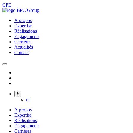
CFE
À propos
Expertise
Réalisations
Engagements
Carrières
Actualités
Contact
fr
nl
À propos
Expertise
Réalisations
Engagements
Carrières