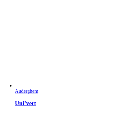
Auderghem
Uni’vert