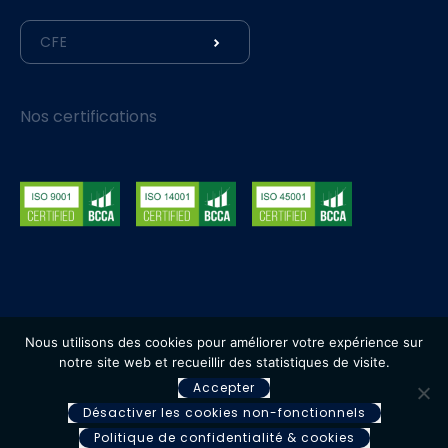
CFE
Nos certifications
Nous utilisons des cookies pour améliorer votre expérience sur
© 2026 BPC Group - Tous droits réservés
notre site web et recueillir des statistiques de visite.
Accepter
Conditions
Mentions légales et politique
d’utilisation
de confidentialité
Désactiver les cookies non-fonctionnels
Politique de confidentialité & cookies
Une réalisation de