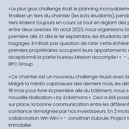
« Le plus gros challenge était le planning incroyable
finaliser un tiers du chantier (les kots étudiants), pe
tiers étaient toujours en cours. Le tout en réglant de
entre deux averses. Fin août 2023, nous organisions l
première aile. Et dès le 1
er
septembre, les étudiants arr
bagages. Il n’était pas question de rater cette échéan
premiers propriétaires occupent leurs appartements
réceptionné la partie bureau. Mission accomplie ! »
– 
BPC Group
« Ce chantier est un nouveau challenge réussi avec l
Malgré la météo capricieuse des derniers mois, les déf
18 mois pour livrer la première aile du bâtiment, nous
nouvelle réalisation
« by Eckelmans ».
Ceci a été poss
sur place, la bonne communication entre les différent
confiance témoignée par nos investisseurs. En 2 mots,
collaboration Win Win ! » – Jonathan Dubrule, Proje
Immobilier