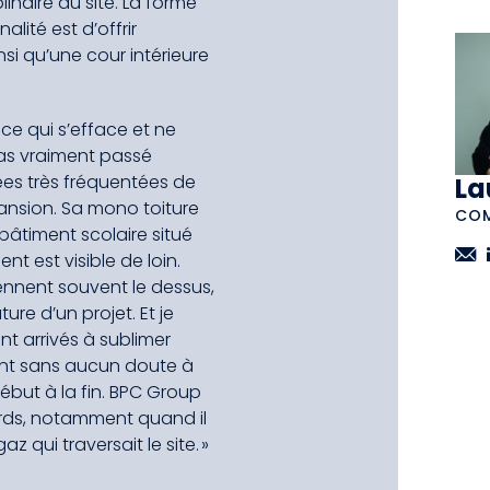
inaire du site. La forme
alité est d’offrir
si qu’une cour intérieure
rice qui s’efface et ne
pas vraiment passé
ées très fréquentées de
La
xpansion. Sa mono toiture
COM
bâtiment scolaire situé
nt est visible de loin.
rennent souvent le dessus,
ture d’un projet. Et je
nt arrivés à sublimer
ient sans aucun doute à
ébut à la fin. BPC Group
tards, notamment quand il
 qui traversait le site. »