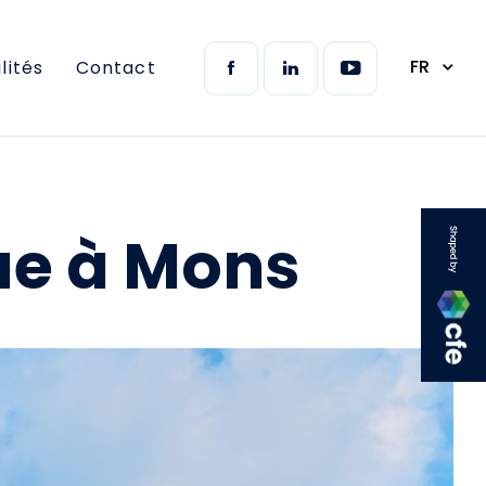
FR
lités
Contact
ue à Mons
CFE