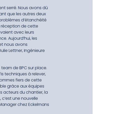
ment serré. Nous avons dû
ndant que les autres deux
s problèmes d’étanchéité
a réception de cette
ivaient avec leurs
ce. Aujourd’hui, les
 et nous avons
Julie Lettner, Ingénieure
a team de BPC sur place.
is techniques à relever,
 sommes fiers de cette
ible grâce aux équipes
s acteurs du chantier, la
 c’est une nouvelle
ct Manager chez Eckelmans