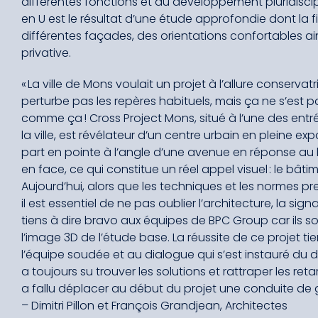
différentes fonctions et au développement pluridiscipl
en U est le résultat d’une étude approfondie dont la fin
différentes façades, des orientations confortables ain
privative.
« La ville de Mons voulait un projet à l’allure conservat
perturbe pas les repères habituels, mais ça ne s’est 
comme ça ! Cross Project Mons, situé à l’une des entr
la ville, est révélateur d’un centre urbain en pleine e
part en pointe à l’angle d’une avenue en réponse au 
en face, ce qui constitue un réel appel visuel : le bâtime
Aujourd’hui, alors que les techniques et les normes p
il est essentiel de ne pas oublier l’architecture, la signa
tiens à dire bravo aux équipes de BPC Group car ils so
l’image 3D de l’étude base. La réussite de ce projet t
l’équipe soudée et au dialogue qui s’est instauré du d
a toujours su trouver les solutions et rattraper les re
a fallu déplacer au début du projet une conduite de gaz
– Dimitri Pillon et François Grandjean, Architectes