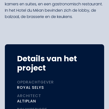
kamers en suites, en een gastronomisch restaurant.
In het Hotel du Méan bevinden zich de lobby, de
balzaal, de brasserie en de keukens.
Details van het
project
OPDRACHTGEVER
ROYAL SELYS
ARCHITECT
ALTIPLAN