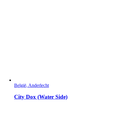
België, Anderlecht
City Dox (Water Side)