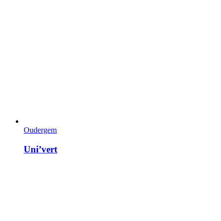
Oudergem
Uni’vert