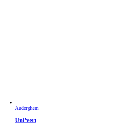
Auderghem
Uni’vert