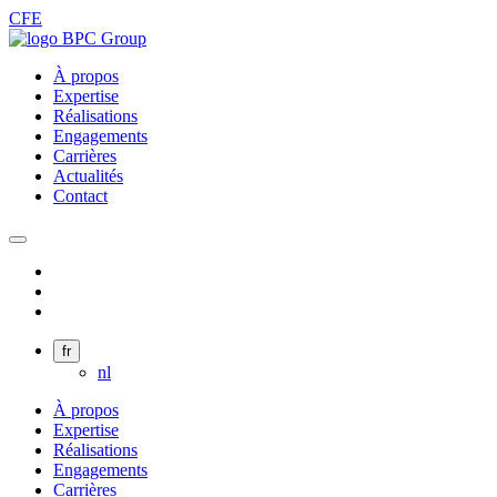
CFE
À propos
Expertise
Réalisations
Engagements
Carrières
Actualités
Contact
fr
nl
À propos
Expertise
Réalisations
Engagements
Carrières