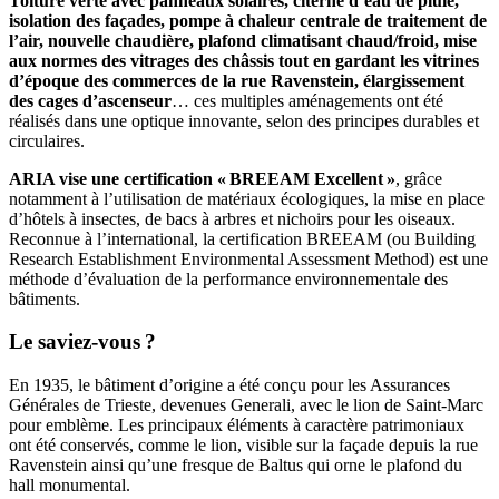
Toiture verte avec panneaux solaires, citerne d’eau de pluie,
isolation des façades, pompe à chaleur centrale de traitement de
l’air, nouvelle chaudière, plafond climatisant chaud/froid, mise
aux normes des vitrages des châssis tout en gardant les vitrines
d’époque des commerces de la rue Ravenstein, élargissement
des cages d’ascenseur
… ces multiples aménagements ont été
réalisés dans une optique innovante, selon des principes durables et
circulaires.
ARIA vise une certification « BREEAM Excellent »
, grâce
notamment à l’utilisation de matériaux écologiques, la mise en place
d’hôtels à insectes, de bacs à arbres et nichoirs pour les oiseaux.
Reconnue à l’international, la certification BREEAM (ou Building
Research Establishment Environmental Assessment Method) est une
méthode d’évaluation de la performance environnementale des
bâtiments.
Le saviez-vous ?
En 1935, le bâtiment d’origine a été conçu pour les Assurances
Générales de Trieste, devenues Generali, avec le lion de Saint-Marc
pour emblème. Les principaux éléments à caractère patrimoniaux
ont été conservés, comme le lion, visible sur la façade depuis la rue
Ravenstein ainsi qu’une fresque de Baltus qui orne le plafond du
hall monumental.