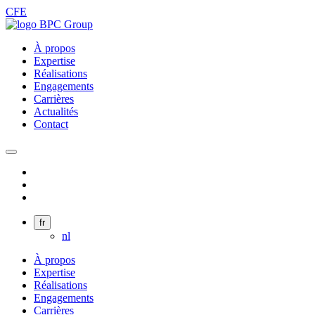
CFE
À propos
Expertise
Réalisations
Engagements
Carrières
Actualités
Contact
fr
nl
À propos
Expertise
Réalisations
Engagements
Carrières