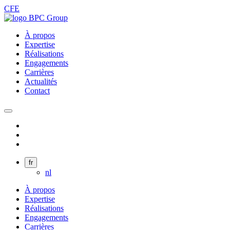
CFE
À propos
Expertise
Réalisations
Engagements
Carrières
Actualités
Contact
fr
nl
À propos
Expertise
Réalisations
Engagements
Carrières